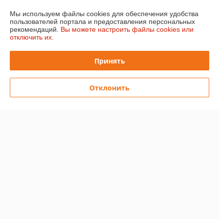
Контакты
Мы используем файлы cookies для обеспечения удобства
пользователей портала и предоставления персональных
Доставка и оплата
рекомендаций.
Вы можете настроить файлы cookies или
отключить их.
График работы
Принять
Полная версия сайта
Отклонить
Политика обработки cookies
Сайт создан на платформе Deal.by
Информация для покупателя
Юридическое лицо:
Общество с ограниченной ответственностью
"ХэппиШеф"
220028, г. Минск ул. Маяковского , дом111, пом. 122
Регистрационный номер ЕГР: 193011378
УНП: 193011378