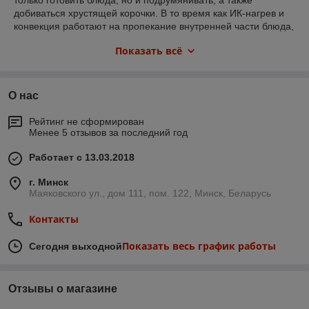
только готовить блюда, но и подрумянивать, а также
добиваться хрустящей корочки. В то время как ИК-нагрев и
конвекция работают на пропекание внутренней части блюда,
горячий воздух со скоростью более 100 км/ч подается из
Показать всё
верхней части камеры в нижнюю, чтобы придать блюдам
хрустящую корочку, которой мы так гордимся!
О нас
Рейтинг не сформирован
Менее 5 отзывов за последний год
Работает с 13.03.2018
г. Минск
Маяковского ул., дом 111, пом. 122, Минск, Беларусь
Контакты
Показать весь график работы
Сегодня выходной
Отзывы о магазине