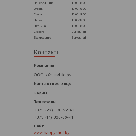
Понедельник
10:00-18:00
Вторник
10:00-18:00
Среда
10:00-18:00
Четверг
10:00-18:00
Пятница
10:00-18:00
Суббота
Выходной
Воскресенье
Выходной
Контакты
ООО «ХэппиШеф»
Вадим
+375 (29) 336-22-41
+375 (17) 336-00-41
www.happyshef.by