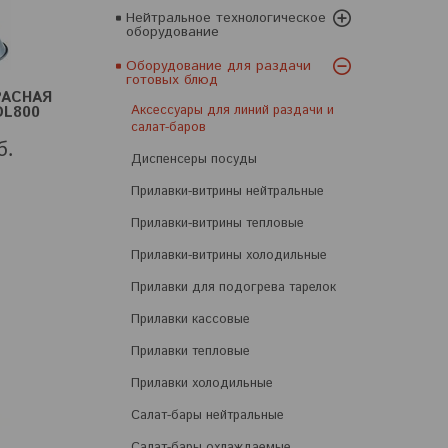
Нейтральное технологическое
оборудование
Оборудование для раздачи
готовых блюд
РАСНАЯ
Аксессуары для линий раздачи и
DL800
салат-баров
б.
Диспенсеры посуды
Прилавки-витрины нейтральные
Прилавки-витрины тепловые
Прилавки-витрины холодильные
Прилавки для подогрева тарелок
Прилавки кассовые
Прилавки тепловые
Прилавки холодильные
Салат-бары нейтральные
Салат-бары охлаждаемые