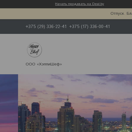
Начать продавать на Deal.by
Отпуск. Бл
+375 (29) 336-22-41
+375 (17) 336-00-41
ООО «ХэппиШеф»