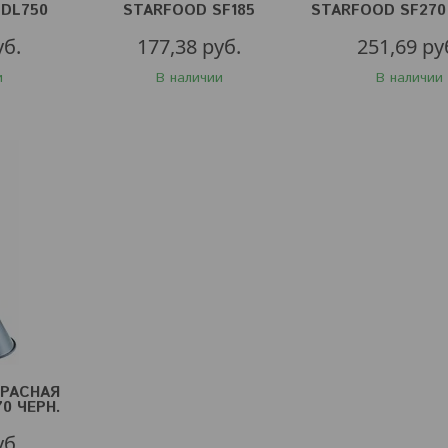
-DL750
STARFOOD SF185
STARFOOD SF270
СЕРЕБР.
уб.
177,38
руб.
251,69
ру
и
В наличии
В наличии
РАСНАЯ
0 ЧЕРН.
уб.