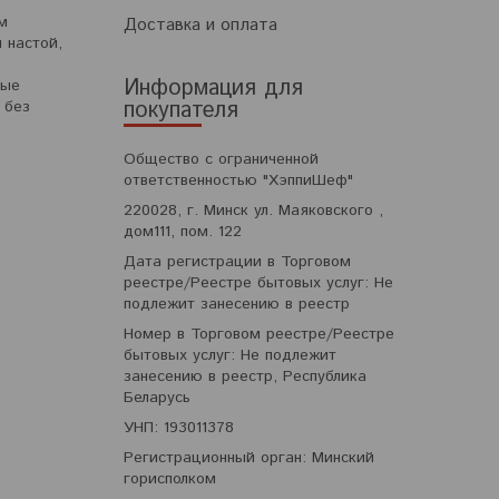
м
Доставка и оплата
 настой,
Информация для
ные
покупателя
 без
Общество с ограниченной
ответственностью "ХэппиШеф"
220028, г. Минск ул. Маяковского ,
дом111, пом. 122
Дата регистрации в Торговом
реестре/Реестре бытовых услуг: Не
подлежит занесению в реестр
Номер в Торговом реестре/Реестре
бытовых услуг: Не подлежит
занесению в реестр, Республика
Беларусь
УНП: 193011378
Регистрационный орган: Минский
горисполком