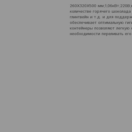
260Х320Х500 мм;1,06кВт;220В;н
количестве горячего шоколада 
глинтвейн и т.д. и для поддер
обеспечивает оптимальную гиг
контейнеры позволяют легкую 
необходимости переливать его 