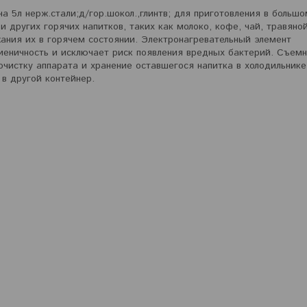
а 5л нерж.стали;д/гор.шокол.,глинтв; для приготовления в большо
и других горячих напитков, таких как молоко, кофе, чай, травяной
жания их в горячем состоянии. Электронагревательный элемент
иеничность и исключает риск появления вредных бактерий. Съем
очистку аппарата и хранение оставшегося напитка в холодильнике
в другой контейнер.