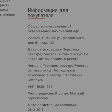
ьдерей,
рость
Информация для
льной
покупателя
итаминов
Общество с ограниченной
ответственностью "ХэппиШеф"
220028, г. Минск ул. Маяковского ,
дом111, пом. 122
Дата регистрации в Торговом
реестре/Реестре бытовых услуг: Не
подлежит занесению в реестр
Номер в Торговом реестре/Реестре
бытовых услуг: Не подлежит
занесению в реестр, Республика
Беларусь
УНП: 193011378
Регистрационный орган: Минский
горисполком
Дата регистрации компании:
21.12.2017