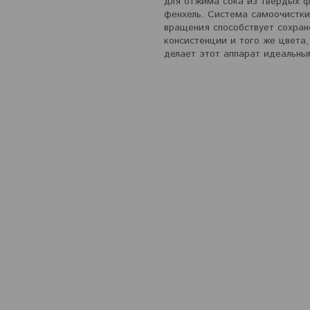
для отжима сока из твердых фр
фенхель. Система самоочистки
вращения способствует сохране
консистенции и того же цвета
делает этот аппарат идеальны