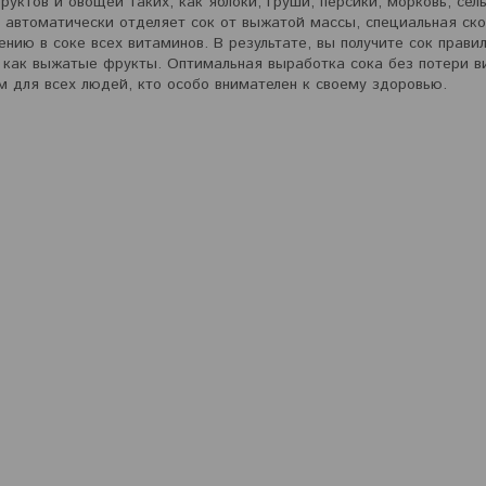
уктов и овощей таких, как яблоки, груши, персики, морковь, сел
 автоматически отделяет сок от выжатой массы, специальная ско
нию в соке всех витаминов. В результате, вы получите сок прави
, как выжатые фрукты. Оптимальная выработка сока без потери в
м для всех людей, кто особо внимателен к своему здоровью.