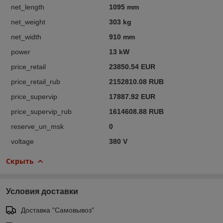
net_length
1095 mm
net_weight
303 kg
net_width
910 mm
power
13 kW
price_retail
23850.54 EUR
price_retail_rub
2152810.08 RUB
price_supervip
17887.92 EUR
price_supervip_rub
1614608.88 RUB
reserve_un_msk
0
voltage
380 V
Скрыть
Условия доставки
Доставка "Самовывоз"