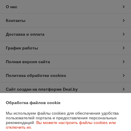
О нас
Контакты
Доставка и оплата
График работы
Полная версия сайта
Политика обработки cookies
Сайт создан на платформе Deal.by
Обработка файлов cookie
Информация для покупателя
Мы используем файлы cookies для обеспечения удобства
Юридическое лицо:
Общество с ограниченной ответственностью
пользователей портала и предоставления персональных
"ХэппиШеф"
рекомендаций.
Вы можете настроить файлы cookies или
220028, г. Минск ул. Маяковского , дом111, пом. 122
отключить их.