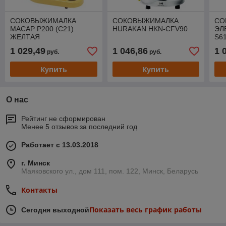
СОКОВЫЖИМАЛКА
СОКОВЫЖИМАЛКА
СО
MACAP P200 (C21)
HURAKAN HKN-CFV90
ЭЛ
ЖЕЛТАЯ
S6
1 029,49
1 046,86
1 
руб.
руб.
Купить
Купить
О нас
Рейтинг не сформирован
Менее 5 отзывов за последний год
Работает с 13.03.2018
г. Минск
Маяковского ул., дом 111, пом. 122, Минск, Беларусь
Контакты
Показать весь график работы
Сегодня выходной