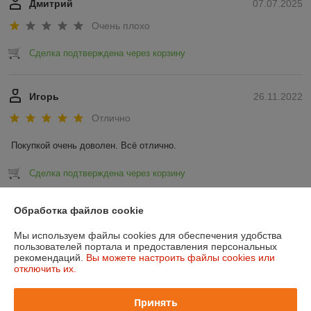
Дмитрий
07.07.2025
Очень плохо
Сделка подтверждена через корзину
Игорь
26.11.2022
Отлично
Покупкой очень доволен. Всё отлично.
Сделка подтверждена через корзину
Показать все отзывы
Обработка файлов cookie
Мы используем файлы cookies для обеспечения удобства
пользователей портала и предоставления персональных
О нас
рекомендаций.
Вы можете настроить файлы cookies или
отключить их.
Контакты
Принять