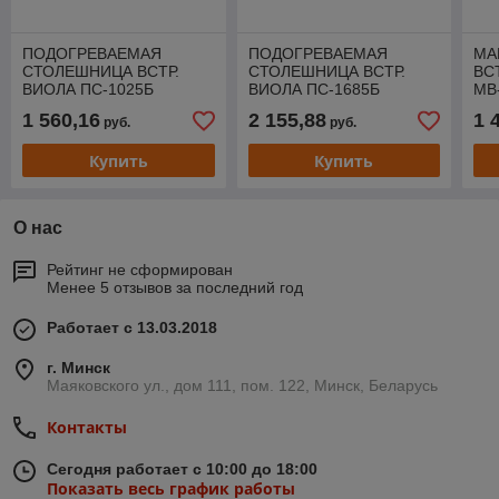
ПОДОГРЕВАЕМАЯ
ПОДОГРЕВАЕМАЯ
МА
СТОЛЕШНИЦА ВСТР.
СТОЛЕШНИЦА ВСТР.
ВС
ВИОЛА ПС-1025Б
ВИОЛА ПС-1685Б
МВ
1 560,16
2 155,88
1 
руб.
руб.
Купить
Купить
О нас
Рейтинг не сформирован
Менее 5 отзывов за последний год
Работает с 13.03.2018
г. Минск
Маяковского ул., дом 111, пом. 122, Минск, Беларусь
Контакты
Сегодня работает с 10:00 до 18:00
Показать весь график работы