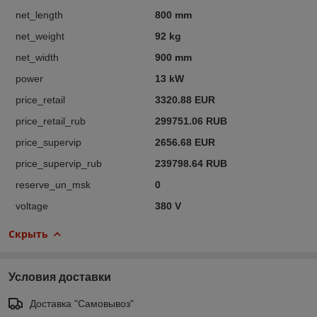
net_length
800 mm
net_weight
92 kg
net_width
900 mm
power
13 kW
price_retail
3320.88 EUR
price_retail_rub
299751.06 RUB
price_supervip
2656.68 EUR
price_supervip_rub
239798.64 RUB
reserve_un_msk
0
voltage
380 V
Скрыть
Условия доставки
Доставка "Самовывоз"