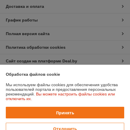
Доставка и оплата
График работы
Полная версия сайта
Политика обработки cookies
Сайт создан на платформе Deal.by
Обработка файлов cookie
Информация для покупателя
Мы используем файлы cookies для обеспечения удобства
Юридическое лицо:
Общество с ограниченной ответственностью
пользователей портала и предоставления персональных
"ХэппиШеф"
рекомендаций.
Вы можете настроить файлы cookies или
220028, г. Минск ул. Маяковского , дом111, пом. 122
отключить их.
Регистрационный номер ЕГР: 193011378
Принять
УНП: 193011378
Регистрационный орган: Минский горисполком
Отклонить