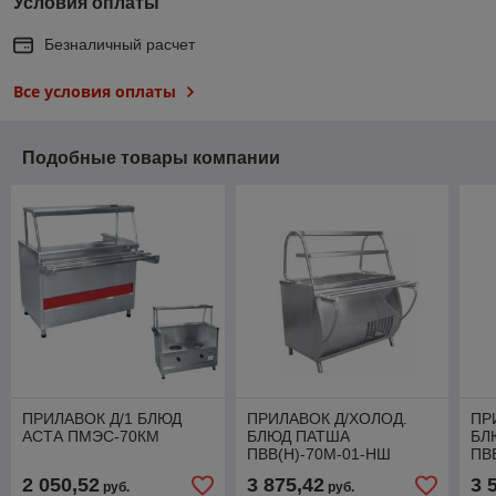
Условия оплаты
Безналичный расчет
Все условия оплаты
Подобные товары компании
ПРИЛАВОК Д/1 БЛЮД
ПРИЛАВОК Д/ХОЛОД.
ПР
АСТА ПМЭС-70КМ
БЛЮД ПАТША
БЛ
ПВВ(Н)-70М-01-НШ
ПВ
21000001328
21
2 050,52
3 875,42
3 
руб.
руб.