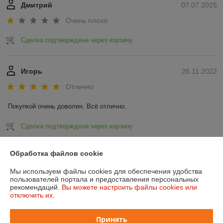
Дмитрий
07.07.2025
Очень плохо
Сделка подтверждена через корзину
Игорь
26.11.2022
Отлично
Покупкой очень доволен. Всё отлично.
Сделка подтверждена через корзину
Показать все отзывы
Обработка файлов cookie
Мы используем файлы cookies для обеспечения удобства
пользователей портала и предоставления персональных
О нас
рекомендаций.
Вы можете настроить файлы cookies или
отключить их.
Контакты
Принять