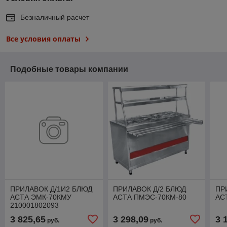
Безналичный расчет
Все условия оплаты
Подобные товары компании
ПРИЛАВОК Д/1И2 БЛЮД
ПРИЛАВОК Д/2 БЛЮД
ПР
АСТА ЭМК-70КМУ
АСТА ПМЭС-70КМ-80
АС
210001802093
3 825,65
3 298,09
3 
руб.
руб.