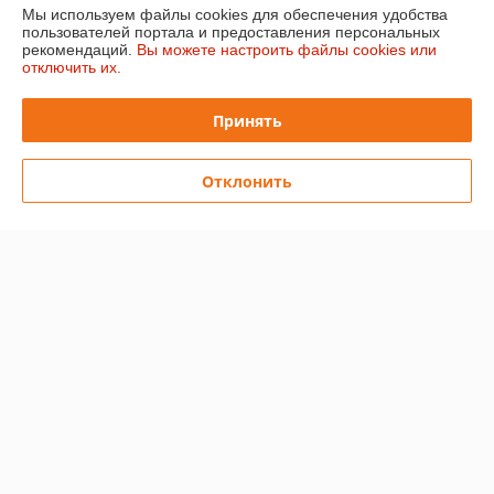
Мы используем файлы cookies для обеспечения удобства
пользователей портала и предоставления персональных
О нас
рекомендаций.
Вы можете настроить файлы cookies или
отключить их.
Контакты
Принять
Доставка и оплата
Отклонить
График работы
Полная версия сайта
Политика обработки cookies
Сайт создан на платформе Deal.by
Информация для покупателя
Юридическое лицо:
Общество с ограниченной ответственностью
"ХэппиШеф"
220028, г. Минск ул. Маяковского , дом111, пом. 122