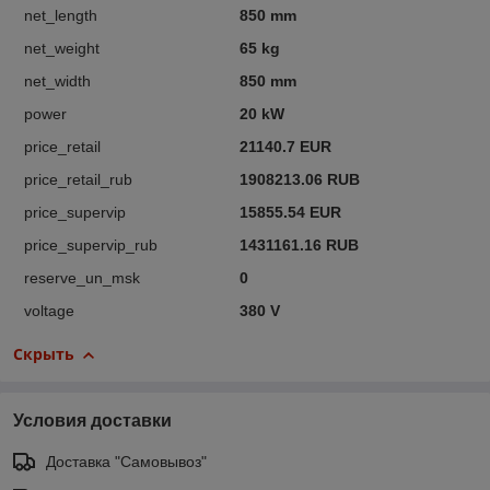
net_length
850 mm
net_weight
65 kg
net_width
850 mm
power
20 kW
price_retail
21140.7 EUR
price_retail_rub
1908213.06 RUB
price_supervip
15855.54 EUR
price_supervip_rub
1431161.16 RUB
reserve_un_msk
0
voltage
380 V
Скрыть
Условия доставки
Доставка "Самовывоз"