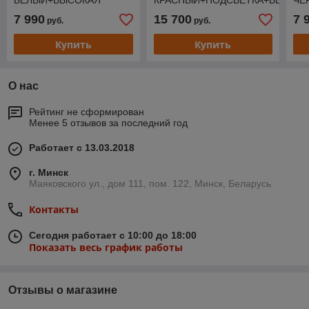
БЕЛЫЙ+ВЫСОКАЯ
КРАСНЫЙ+ПОДСВЕТКА+ВЫСОК
ЧЕ
ГРУППА 1Ф 167517
ГРУППА 1Ф
ГР
7 990
15 700
7 
руб.
руб.
Купить
Купить
О нас
Рейтинг не сформирован
Менее 5 отзывов за последний год
Работает с 13.03.2018
г. Минск
Маяковского ул., дом 111, пом. 122, Минск, Беларусь
Контакты
Сегодня работает с 10:00 до 18:00
Показать весь график работы
Отзывы о магазине