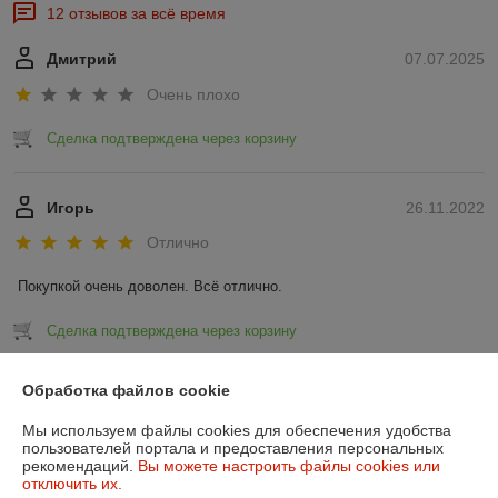
12 отзывов за всё время
Дмитрий
07.07.2025
Очень плохо
Сделка подтверждена через корзину
Игорь
26.11.2022
Отлично
Покупкой очень доволен. Всё отлично.
Сделка подтверждена через корзину
Показать все отзывы
Обработка файлов cookie
Мы используем файлы cookies для обеспечения удобства
пользователей портала и предоставления персональных
О нас
рекомендаций.
Вы можете настроить файлы cookies или
отключить их.