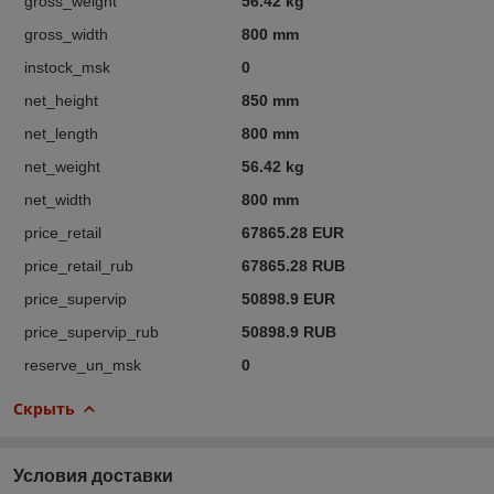
gross_weight
56.42 kg
gross_width
800 mm
instock_msk
0
net_height
850 mm
net_length
800 mm
net_weight
56.42 kg
net_width
800 mm
price_retail
67865.28 EUR
price_retail_rub
67865.28 RUB
price_supervip
50898.9 EUR
price_supervip_rub
50898.9 RUB
reserve_un_msk
0
Скрыть
Условия доставки