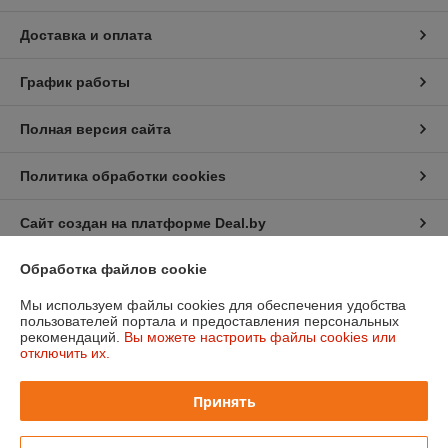
Доставка и оплата
График работы
Полная версия сайта
Политика обработки cookies
Сайт создан на платформе Deal.by
Обработка файлов cookie
Информация для покупателя
Мы используем файлы cookies для обеспечения удобства
Юридическое лицо:
Общество с ограниченной ответственностью
пользователей портала и предоставления персональных
"ХэппиШеф"
рекомендаций.
Вы можете настроить файлы cookies или
220028, г. Минск ул. Маяковского , дом111, пом. 122
отключить их.
Регистрационный номер ЕГР: 193011378
Принять
УНП: 193011378
Регистрационный орган: Минский горисполком