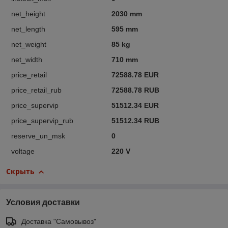
net_height
2030 mm
net_length
595 mm
net_weight
85 kg
net_width
710 mm
price_retail
72588.78 EUR
price_retail_rub
72588.78 RUB
price_supervip
51512.34 EUR
price_supervip_rub
51512.34 RUB
reserve_un_msk
0
voltage
220 V
Скрыть
Условия доставки
Доставка "Самовывоз"