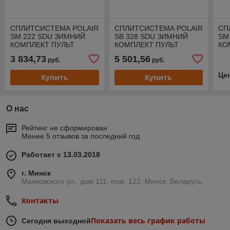
СПЛИТСИСТЕМА POLAIR
СПЛИТСИСТЕМА POLAIR
СП
SM 222 SDU ЗИМНИЙ
SB 328 SDU ЗИМНИЙ
SM
КОМПЛЕКТ ПУЛЬТ
КОМПЛЕКТ ПУЛЬТ
КО
3 834,73
5 501,56
руб.
руб.
Це
Купить
Купить
О нас
Рейтинг не сформирован
Менее 5 отзывов за последний год
Работает с 13.03.2018
г. Минск
Маяковского ул., дом 111, пом. 122, Минск, Беларусь
Контакты
Показать весь график работы
Сегодня выходной