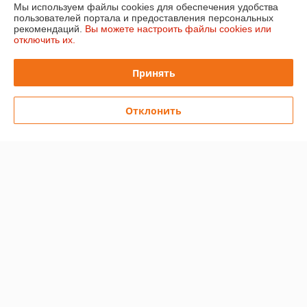
Мы используем файлы cookies для обеспечения удобства
пользователей портала и предоставления персональных
О нас
рекомендаций.
Вы можете настроить файлы cookies или
отключить их.
Контакты
Принять
Доставка и оплата
Отклонить
График работы
Полная версия сайта
Политика обработки cookies
Сайт создан на платформе Deal.by
Информация для покупателя
Юридическое лицо:
Общество с ограниченной ответственностью
"ХэппиШеф"
220028, г. Минск ул. Маяковского , дом111, пом. 122