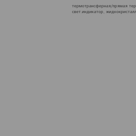
термотрансферная/прямая терм
свет.индикатор, жидкокристалл