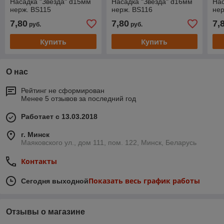
Насадка "Звезда" d15мм
Насадка "Звезда" d16мм
Нас
нерж. BS115
нерж. BS116
нер
7,80
7,80
7,
руб.
руб.
Купить
Купить
О нас
Рейтинг не сформирован
Менее 5 отзывов за последний год
Работает с 13.03.2018
г. Минск
Маяковского ул., дом 111, пом. 122, Минск, Беларусь
Контакты
Показать весь график работы
Сегодня выходной
Отзывы о магазине