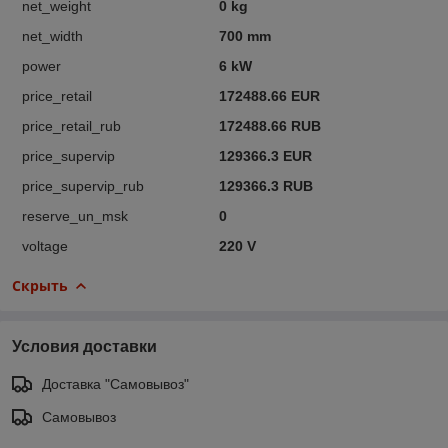
net_weight
0 kg
net_width
700 mm
power
6 kW
price_retail
172488.66 EUR
price_retail_rub
172488.66 RUB
price_supervip
129366.3 EUR
price_supervip_rub
129366.3 RUB
reserve_un_msk
0
voltage
220 V
Скрыть
Условия доставки
Доставка "Самовывоз"
Самовывоз