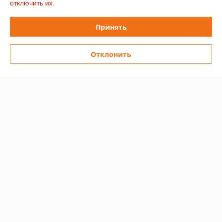
отключить их.
Контакты
Принять
Доставка и оплата
Отклонить
График работы
Полная версия сайта
Политика обработки cookies
Сайт создан на платформе Deal.by
Информация для покупателя
Юридическое лицо:
Общество с ограниченной ответственностью
"ХэппиШеф"
220028, г. Минск ул. Маяковского , дом111, пом. 122
Регистрационный номер ЕГР: 193011378
УНП: 193011378