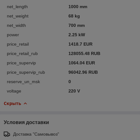
net_length
1000 mm
net_weight
68 kg
net_width
700 mm
power
2.25 kW
price_retail
1418.7 EUR
price_retail_rub
128055.48 RUB
price_supervip
1064.04 EUR
price_supervip_rub
96042.96 RUB
reserve_un_msk
0
voltage
220 V
Скрыть
Условия доставки
Доставка "Самовывоз"