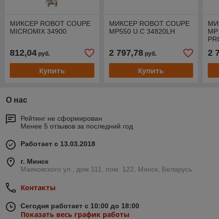
МИКСЕР ROBOT COUPE
МИКСЕР ROBOT COUPE
МИ
MICROMIX 34900
MP550 U.С 34820LH
MP
PR
812,04
2 797,78
2 
руб.
руб.
Купить
Купить
О нас
Рейтинг не сформирован
Менее 5 отзывов за последний год
Работает с 13.03.2018
г. Минск
Маяковского ул., дом 111, пом. 122, Минск, Беларусь
Контакты
Сегодня работает с 10:00 до 18:00
Показать весь график работы