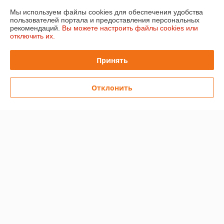
Мы используем файлы cookies для обеспечения удобства
пользователей портала и предоставления персональных
О нас
рекомендаций.
Вы можете настроить файлы cookies или
отключить их.
Контакты
Принять
Доставка и оплата
Отклонить
График работы
Полная версия сайта
Политика обработки cookies
Сайт создан на платформе Deal.by
Информация для покупателя
Юридическое лицо:
Общество с ограниченной ответственностью
"ХэппиШеф"