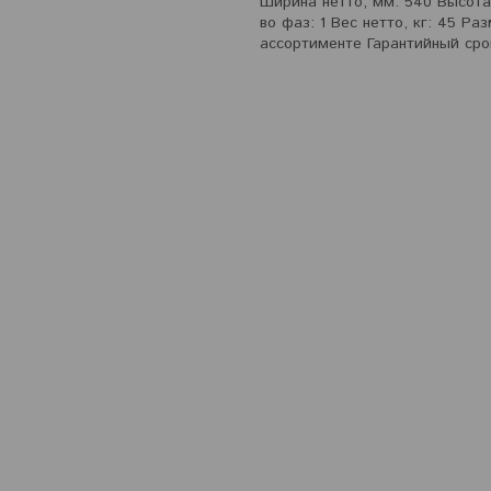
Ширина нетто, мм: 540 Высота 
во фаз: 1 Вес нетто, кг: 45 Р
ассортименте Гарантийный срок