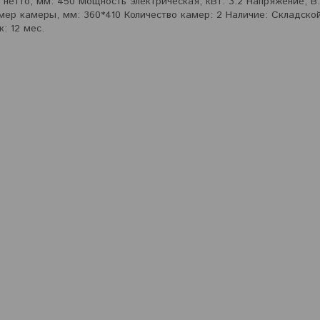
нетто, мм: 450 Мощность электрическая, кВт: 3.2 Напряжение, В:
азмер камеры, мм: 360*410 Количество камер: 2 Наличие: Складско
: 12 мес.